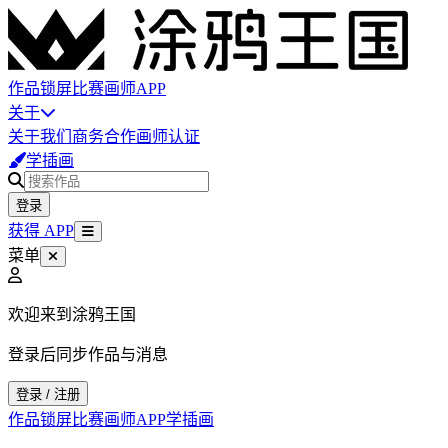
作品
锁屏
比赛
画师
APP
关于
关于我们
商务合作
画师认证
学插画
登录
获得 APP
菜单
欢迎来到涂鸦王国
登录后同步作品与消息
登录 / 注册
作品
锁屏
比赛
画师
APP
学插画