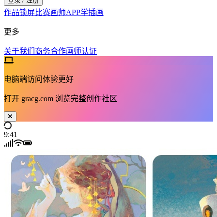
登录 / 注册
作品
锁屏
比赛
画师
APP
学插画
更多
关于我们
商务合作
画师认证
电脑端访问体验更好
打开
gracg.com
浏览完整创作社区
9:41