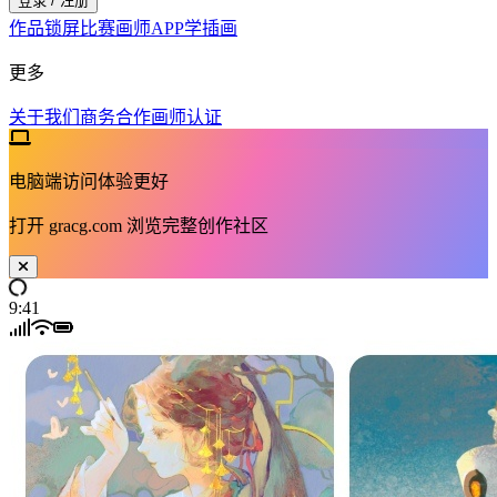
登录 / 注册
作品
锁屏
比赛
画师
APP
学插画
更多
关于我们
商务合作
画师认证
电脑端访问体验更好
打开
gracg.com
浏览完整创作社区
9:41