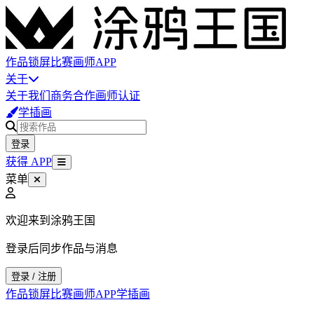
作品
锁屏
比赛
画师
APP
关于
关于我们
商务合作
画师认证
学插画
登录
获得 APP
菜单
欢迎来到涂鸦王国
登录后同步作品与消息
登录 / 注册
作品
锁屏
比赛
画师
APP
学插画