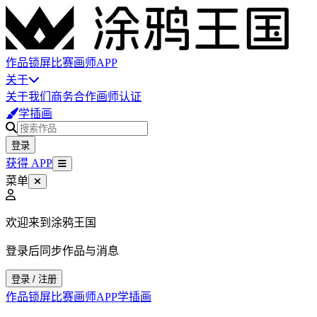
作品
锁屏
比赛
画师
APP
关于
关于我们
商务合作
画师认证
学插画
登录
获得 APP
菜单
欢迎来到涂鸦王国
登录后同步作品与消息
登录 / 注册
作品
锁屏
比赛
画师
APP
学插画