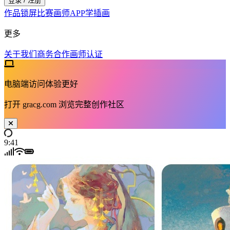
登录 / 注册
作品
锁屏
比赛
画师
APP
学插画
更多
关于我们
商务合作
画师认证
电脑端访问体验更好
打开
gracg.com
浏览完整创作社区
9:41