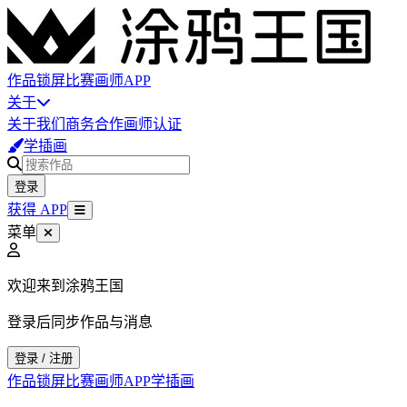
作品
锁屏
比赛
画师
APP
关于
关于我们
商务合作
画师认证
学插画
登录
获得 APP
菜单
欢迎来到涂鸦王国
登录后同步作品与消息
登录 / 注册
作品
锁屏
比赛
画师
APP
学插画