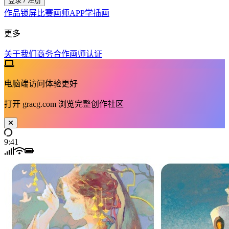
登录 / 注册
作品
锁屏
比赛
画师
APP
学插画
更多
关于我们
商务合作
画师认证
电脑端访问体验更好
打开
gracg.com
浏览完整创作社区
9:41