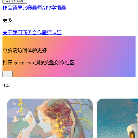
登录 / 注册
作品
锁屏
比赛
画师
APP
学插画
更多
关于我们
商务合作
画师认证
电脑端访问体验更好
打开
gracg.com
浏览完整创作社区
9:41