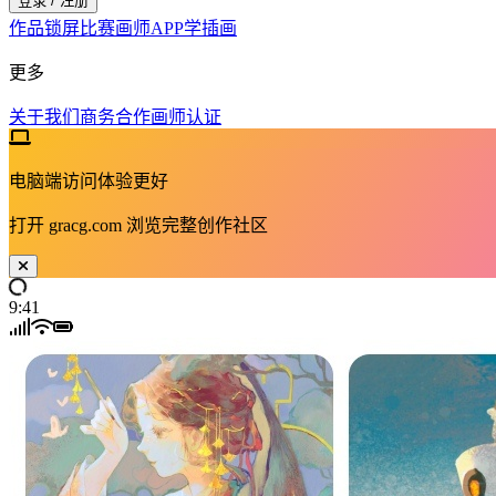
登录 / 注册
作品
锁屏
比赛
画师
APP
学插画
更多
关于我们
商务合作
画师认证
电脑端访问体验更好
打开
gracg.com
浏览完整创作社区
9:41