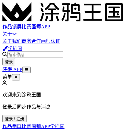
作品
锁屏
比赛
画师
APP
关于
关于我们
商务合作
画师认证
学插画
登录
获得 APP
菜单
欢迎来到涂鸦王国
登录后同步作品与消息
登录 / 注册
作品
锁屏
比赛
画师
APP
学插画