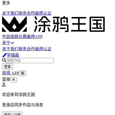
更多
关于我们
商务合作
画师认证
作品
锁屏
比赛
画师
APP
关于
关于我们
商务合作
画师认证
学插画
登录
获得 APP
菜单
欢迎来到涂鸦王国
登录后同步作品与消息