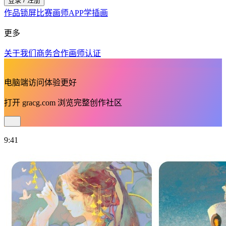
登录 / 注册
作品
锁屏
比赛
画师
APP
学插画
更多
关于我们
商务合作
画师认证
电脑端访问体验更好
打开
gracg.com
浏览完整创作社区
9:41