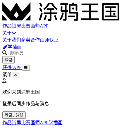
作品
锁屏
比赛
画师
APP
关于
关于我们
商务合作
画师认证
学插画
登录
获得 APP
菜单
欢迎来到涂鸦王国
登录后同步作品与消息
登录 / 注册
作品
锁屏
比赛
画师
APP
学插画