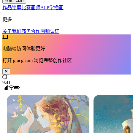
登录 / 注册
作品
锁屏
比赛
画师
APP
学插画
更多
关于我们
商务合作
画师认证
电脑端访问体验更好
打开
gracg.com
浏览完整创作社区
9:41