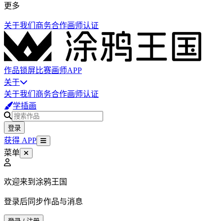
更多
关于我们
商务合作
画师认证
作品
锁屏
比赛
画师
APP
关于
关于我们
商务合作
画师认证
学插画
登录
获得 APP
菜单
欢迎来到涂鸦王国
登录后同步作品与消息