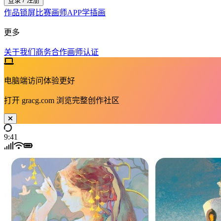
登录 / 注册
作品
锁屏
比赛
画师
APP
学插画
更多
关于我们
商务合作
画师认证
电脑端访问体验更好
打开
gracg.com
浏览完整创作社区
9:41