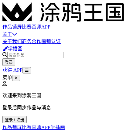
作品
锁屏
比赛
画师
APP
关于
关于我们
商务合作
画师认证
学插画
登录
获得 APP
菜单
欢迎来到涂鸦王国
登录后同步作品与消息
登录 / 注册
作品
锁屏
比赛
画师
APP
学插画