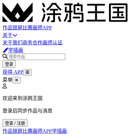
作品
锁屏
比赛
画师
APP
关于
关于我们
商务合作
画师认证
学插画
登录
获得 APP
菜单
欢迎来到涂鸦王国
登录后同步作品与消息
登录 / 注册
作品
锁屏
比赛
画师
APP
学插画