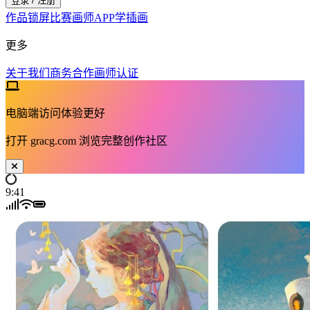
登录 / 注册
作品
锁屏
比赛
画师
APP
学插画
更多
关于我们
商务合作
画师认证
电脑端访问体验更好
打开
gracg.com
浏览完整创作社区
9:41