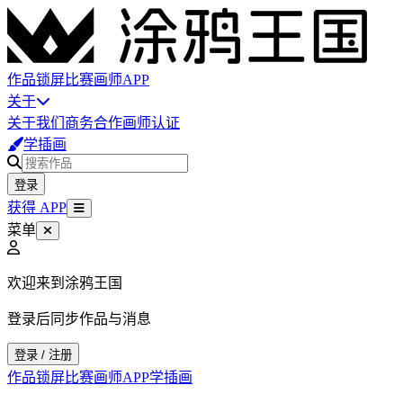
作品
锁屏
比赛
画师
APP
关于
关于我们
商务合作
画师认证
学插画
登录
获得 APP
菜单
欢迎来到涂鸦王国
登录后同步作品与消息
登录 / 注册
作品
锁屏
比赛
画师
APP
学插画