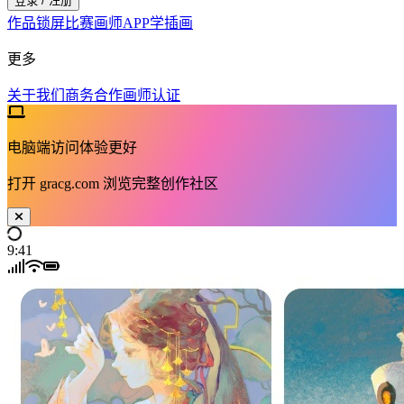
登录 / 注册
作品
锁屏
比赛
画师
APP
学插画
更多
关于我们
商务合作
画师认证
电脑端访问体验更好
打开
gracg.com
浏览完整创作社区
9:41