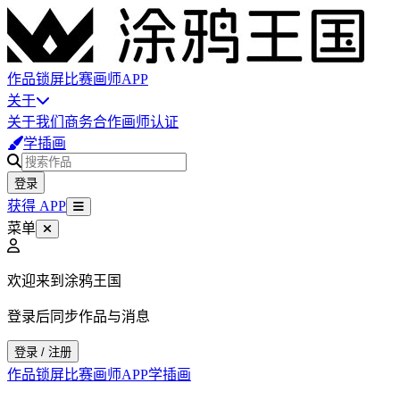
作品
锁屏
比赛
画师
APP
关于
关于我们
商务合作
画师认证
学插画
登录
获得 APP
菜单
欢迎来到涂鸦王国
登录后同步作品与消息
登录 / 注册
作品
锁屏
比赛
画师
APP
学插画