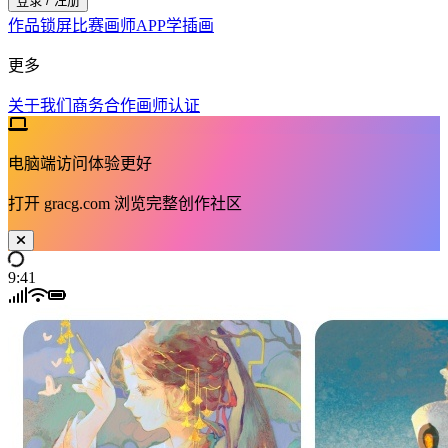
登录 / 注册
作品
锁屏
比赛
画师
APP
学插画
更多
关于我们
商务合作
画师认证
电脑端访问体验更好
打开
gracg.com
浏览完整创作社区
9:41