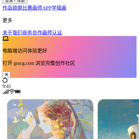
登录 / 注册
作品
锁屏
比赛
画师
APP
学插画
更多
关于我们
商务合作
画师认证
电脑端访问体验更好
打开
gracg.com
浏览完整创作社区
9:41