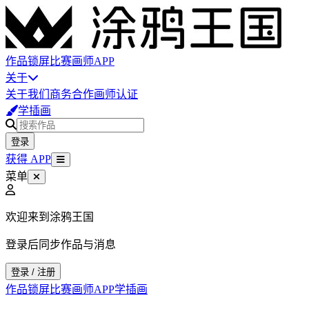
作品
锁屏
比赛
画师
APP
关于
关于我们
商务合作
画师认证
学插画
登录
获得 APP
菜单
欢迎来到涂鸦王国
登录后同步作品与消息
登录 / 注册
作品
锁屏
比赛
画师
APP
学插画