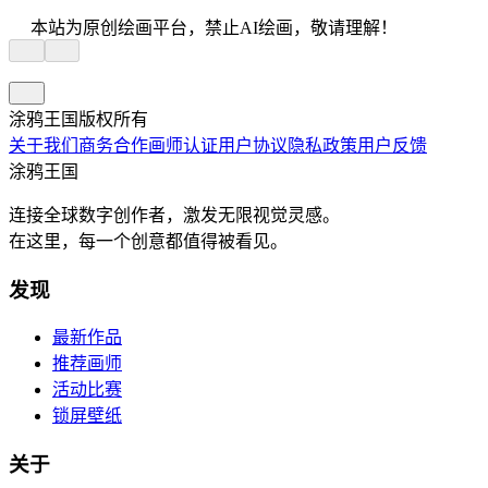
本站为原创绘画平台，禁止AI绘画，敬请理解！
涂鸦王国版权所有
关于我们
商务合作
画师认证
用户协议
隐私政策
用户反馈
涂鸦王国
连接全球数字创作者，激发无限视觉灵感。
在这里，每一个创意都值得被看见。
发现
最新作品
推荐画师
活动比赛
锁屏壁纸
关于