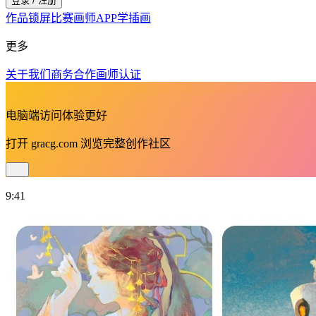
登录 / 注册
作品
锁屏
比赛
画师
APP
学插画
更多
关于我们
商务合作
画师认证
电脑端访问体验更好
打开
gracg.com
浏览完整创作社区
9:41