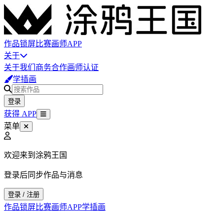
作品
锁屏
比赛
画师
APP
关于
关于我们
商务合作
画师认证
学插画
登录
获得 APP
菜单
欢迎来到涂鸦王国
登录后同步作品与消息
登录 / 注册
作品
锁屏
比赛
画师
APP
学插画