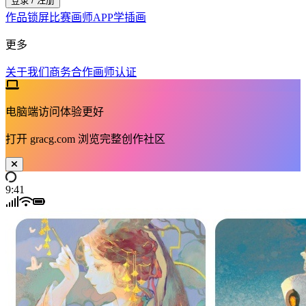
登录 / 注册
作品
锁屏
比赛
画师
APP
学插画
更多
关于我们
商务合作
画师认证
电脑端访问体验更好
打开
gracg.com
浏览完整创作社区
9:41