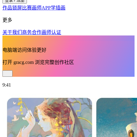
登录 / 注册
作品
锁屏
比赛
画师
APP
学插画
更多
关于我们
商务合作
画师认证
电脑端访问体验更好
打开
gracg.com
浏览完整创作社区
9:41