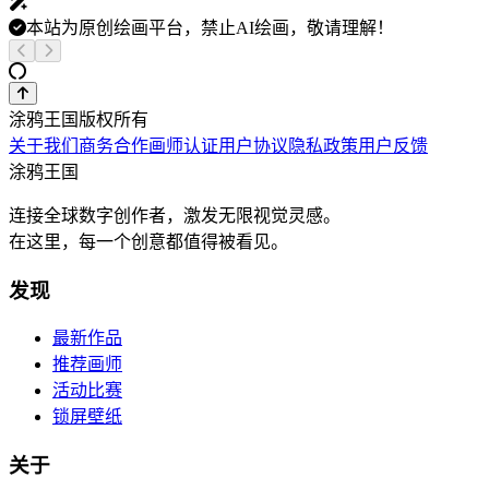
本站为原创绘画平台，禁止AI绘画，敬请理解！
涂鸦王国版权所有
关于我们
商务合作
画师认证
用户协议
隐私政策
用户反馈
涂鸦王国
连接全球数字创作者，激发无限视觉灵感。
在这里，每一个创意都值得被看见。
发现
最新作品
推荐画师
活动比赛
锁屏壁纸
关于