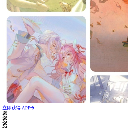
立即获得 APP