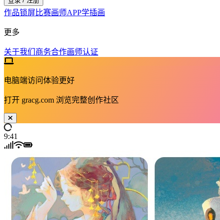
登录 / 注册
作品
锁屏
比赛
画师
APP
学插画
更多
关于我们
商务合作
画师认证
电脑端访问体验更好
打开
gracg.com
浏览完整创作社区
9:41