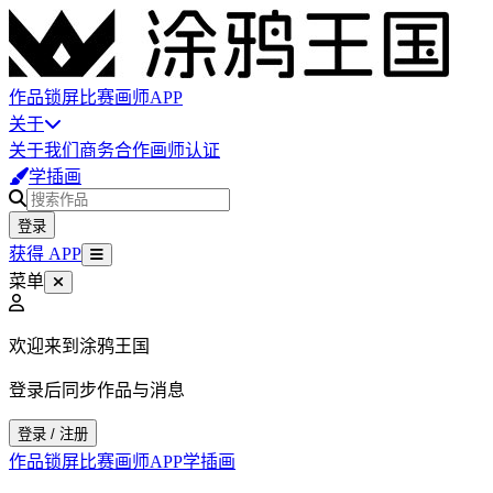
作品
锁屏
比赛
画师
APP
关于
关于我们
商务合作
画师认证
学插画
登录
获得 APP
菜单
欢迎来到涂鸦王国
登录后同步作品与消息
登录 / 注册
作品
锁屏
比赛
画师
APP
学插画