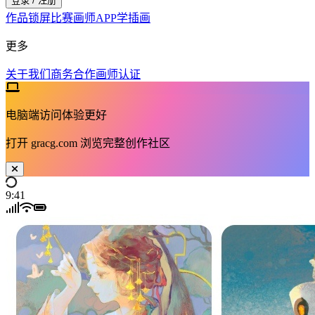
登录 / 注册
作品
锁屏
比赛
画师
APP
学插画
更多
关于我们
商务合作
画师认证
电脑端访问体验更好
打开
gracg.com
浏览完整创作社区
9:41