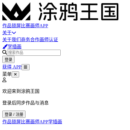
作品
锁屏
比赛
画师
APP
关于
关于我们
商务合作
画师认证
学插画
登录
获得 APP
菜单
欢迎来到涂鸦王国
登录后同步作品与消息
登录 / 注册
作品
锁屏
比赛
画师
APP
学插画