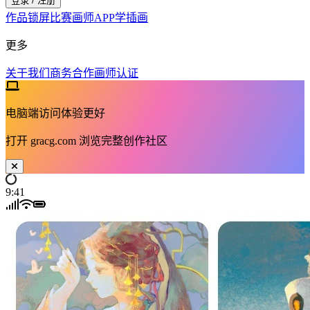
登录 / 注册
作品
锁屏
比赛
画师
APP
学插画
更多
关于我们
商务合作
画师认证
电脑端访问体验更好
打开
gracg.com
浏览完整创作社区
9:41