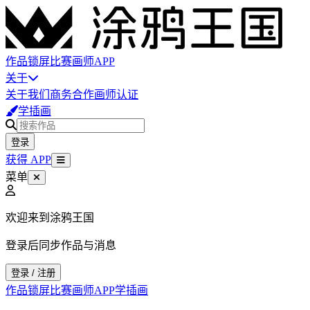
作品
锁屏
比赛
画师
APP
关于
关于我们
商务合作
画师认证
学插画
登录
获得 APP
菜单
欢迎来到涂鸦王国
登录后同步作品与消息
登录 / 注册
作品
锁屏
比赛
画师
APP
学插画