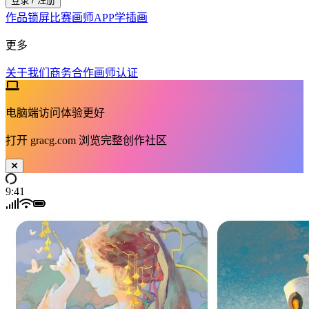
登录 / 注册
作品
锁屏
比赛
画师
APP
学插画
更多
关于我们
商务合作
画师认证
电脑端访问体验更好
打开
gracg.com
浏览完整创作社区
9:41