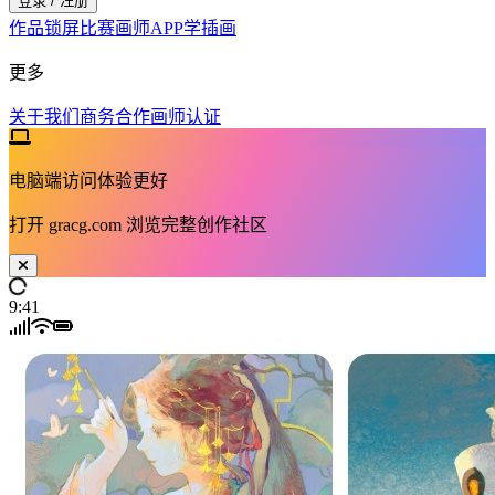
登录 / 注册
作品
锁屏
比赛
画师
APP
学插画
更多
关于我们
商务合作
画师认证
电脑端访问体验更好
打开
gracg.com
浏览完整创作社区
9:41