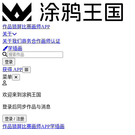
作品
锁屏
比赛
画师
APP
关于
关于我们
商务合作
画师认证
学插画
登录
获得 APP
菜单
欢迎来到涂鸦王国
登录后同步作品与消息
登录 / 注册
作品
锁屏
比赛
画师
APP
学插画