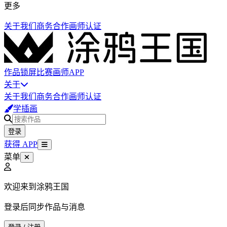
更多
关于我们
商务合作
画师认证
作品
锁屏
比赛
画师
APP
关于
关于我们
商务合作
画师认证
学插画
登录
获得 APP
菜单
欢迎来到涂鸦王国
登录后同步作品与消息