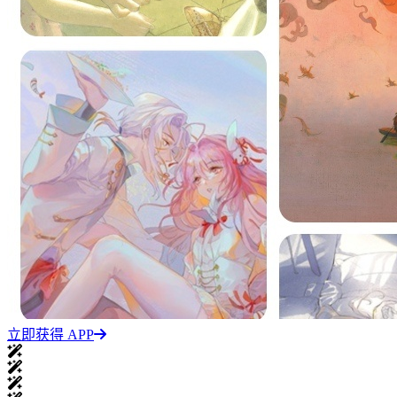
立即获得 APP