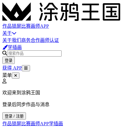
作品
锁屏
比赛
画师
APP
关于
关于我们
商务合作
画师认证
学插画
登录
获得 APP
菜单
欢迎来到涂鸦王国
登录后同步作品与消息
登录 / 注册
作品
锁屏
比赛
画师
APP
学插画