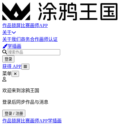
作品
锁屏
比赛
画师
APP
关于
关于我们
商务合作
画师认证
学插画
登录
获得 APP
菜单
欢迎来到涂鸦王国
登录后同步作品与消息
登录 / 注册
作品
锁屏
比赛
画师
APP
学插画