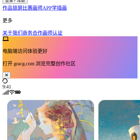
登录 / 注册
作品
锁屏
比赛
画师
APP
学插画
更多
关于我们
商务合作
画师认证
电脑端访问体验更好
打开
gracg.com
浏览完整创作社区
9:41