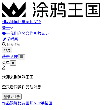
作品
锁屏
比赛
画师
APP
关于
关于我们
商务合作
画师认证
学插画
登录
获得 APP
菜单
欢迎来到涂鸦王国
登录后同步作品与消息
登录 / 注册
作品
锁屏
比赛
画师
APP
学插画