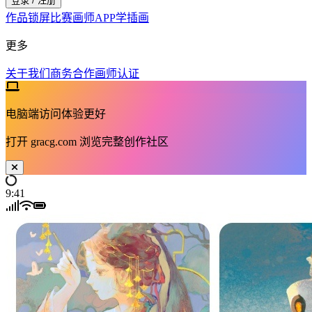
登录 / 注册
作品
锁屏
比赛
画师
APP
学插画
更多
关于我们
商务合作
画师认证
电脑端访问体验更好
打开
gracg.com
浏览完整创作社区
9:41