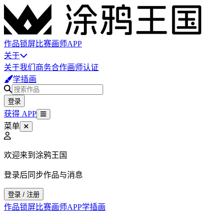
作品
锁屏
比赛
画师
APP
关于
关于我们
商务合作
画师认证
学插画
登录
获得 APP
菜单
欢迎来到涂鸦王国
登录后同步作品与消息
登录 / 注册
作品
锁屏
比赛
画师
APP
学插画