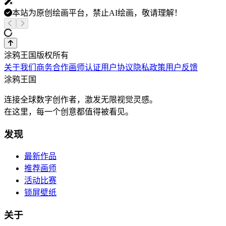
本站为原创绘画平台，禁止AI绘画，敬请理解！
涂鸦王国版权所有
关于我们
商务合作
画师认证
用户协议
隐私政策
用户反馈
涂鸦王国
连接全球数字创作者，激发无限视觉灵感。
在这里，每一个创意都值得被看见。
发现
最新作品
推荐画师
活动比赛
锁屏壁纸
关于