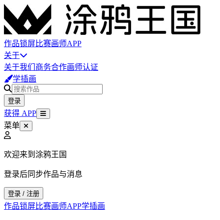
作品
锁屏
比赛
画师
APP
关于
关于我们
商务合作
画师认证
学插画
登录
获得 APP
菜单
欢迎来到涂鸦王国
登录后同步作品与消息
登录 / 注册
作品
锁屏
比赛
画师
APP
学插画