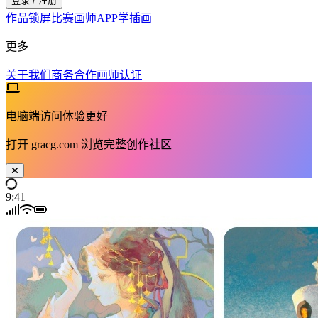
登录 / 注册
作品
锁屏
比赛
画师
APP
学插画
更多
关于我们
商务合作
画师认证
电脑端访问体验更好
打开
gracg.com
浏览完整创作社区
9:41