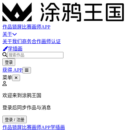
作品
锁屏
比赛
画师
APP
关于
关于我们
商务合作
画师认证
学插画
登录
获得 APP
菜单
欢迎来到涂鸦王国
登录后同步作品与消息
登录 / 注册
作品
锁屏
比赛
画师
APP
学插画