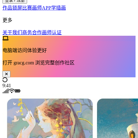
登录 / 注册
作品
锁屏
比赛
画师
APP
学插画
更多
关于我们
商务合作
画师认证
电脑端访问体验更好
打开
gracg.com
浏览完整创作社区
9:41